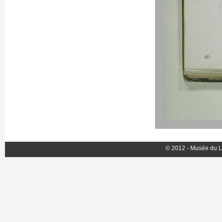
© 2012 - Musée du L