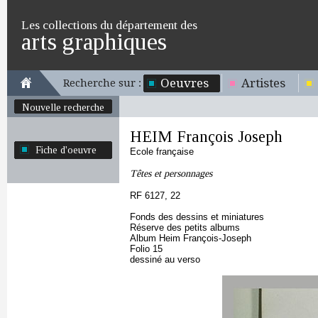
Les collections du département des
arts graphiques
Oeuvres
Artistes
Recherche sur :
Nouvelle recherche
HEIM François Joseph
Fiche d'oeuvre
Ecole française
Têtes et personnages
RF 6127, 22
Fonds des dessins et miniatures
Réserve des petits albums
Album Heim François-Joseph
Folio 15
dessiné au verso