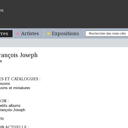
es
res
Artistes
Expositions
ançois Joseph
se
S ET CATALOGUES :
essins
sins et miniatures
ON :
etits albums
rançois-Joseph
cto
ON ACTUELLE :