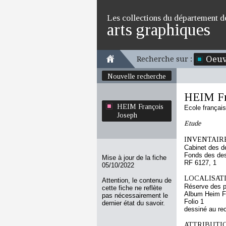
Les collections du département d
arts graphiques
Oeuv
Recherche sur :
Nouvelle recherche
HEIM Fr
HEIM François
Ecole françai
Joseph
Etude
INVENTAIRE
Cabinet des d
Fonds des des
Mise à jour de la fiche
RF 6127, 1
05/10/2022
LOCALISATI
Attention, le contenu de
Réserve des p
cette fiche ne reflète
Album Heim F
pas nécessairement le
Folio 1
dernier état du savoir.
dessiné au re
ATTRIBUTI