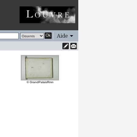
Aide
Ok
© GrandPalaisRmn