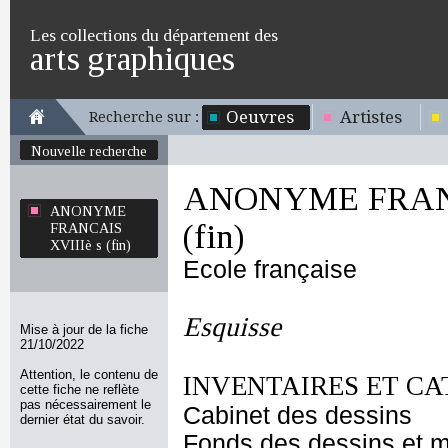
Les collections du département des
arts graphiques
Oeuvres
Artistes
Recherche sur :
Nouvelle recherche
ANONYME FRANC
ANONYME
(fin)
FRANCAIS
XVIIIè s (fin)
Ecole française
Esquisse
Mise à jour de la fiche
21/10/2022
Attention, le contenu de
INVENTAIRES ET CA
cette fiche ne reflète
pas nécessairement le
Cabinet des dessins
dernier état du savoir.
Fonds des dessins et m