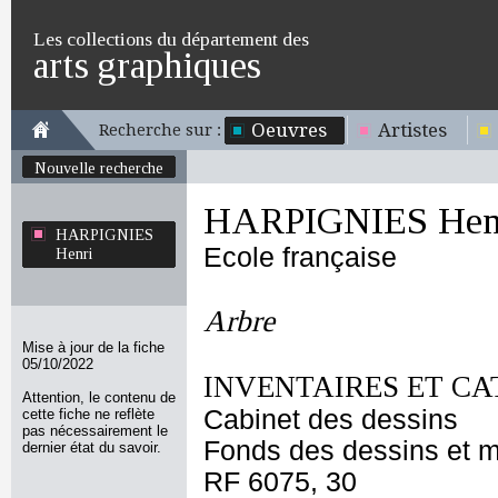
Les collections du département des
arts graphiques
Oeuvres
Artistes
Recherche sur :
Nouvelle recherche
HARPIGNIES Hen
HARPIGNIES
Ecole française
Henri
Arbre
Mise à jour de la fiche
05/10/2022
INVENTAIRES ET CA
Attention, le contenu de
Cabinet des dessins
cette fiche ne reflète
pas nécessairement le
Fonds des dessins et m
dernier état du savoir.
RF 6075, 30