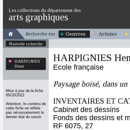
Les collections du département des
arts graphiques
Oeuvres
Artistes
Recherche sur :
Nouvelle recherche
HARPIGNIES Hen
HARPIGNIES
Ecole française
Henri
Paysage boisé, dans un
Mise à jour de la fiche
05/10/2022
INVENTAIRES ET CA
Attention, le contenu de
Cabinet des dessins
cette fiche ne reflète
pas nécessairement le
Fonds des dessins et m
dernier état du savoir.
RF 6075, 27