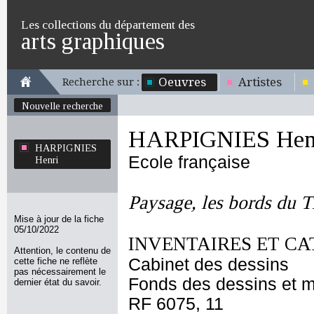
Les collections du département des
arts graphiques
Oeuvres
Artistes
Recherche sur :
Nouvelle recherche
HARPIGNIES Hen
HARPIGNIES
Ecole française
Henri
Paysage, les bords du T
Mise à jour de la fiche
05/10/2022
INVENTAIRES ET CA
Attention, le contenu de
Cabinet des dessins
cette fiche ne reflète
pas nécessairement le
Fonds des dessins et m
dernier état du savoir.
RF 6075, 11