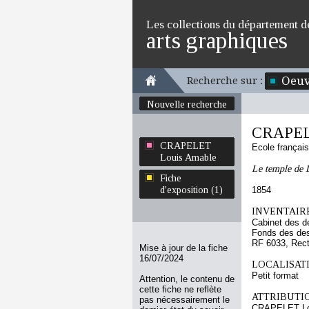
Les collections du département d
arts graphiques
Oeuv
Recherche sur :
Nouvelle recherche
CRAPEL
CRAPELET
Ecole françai
Louis Amable
Le temple de 
Fiche
d'exposition (1)
1854
INVENTAIRE
Cabinet des d
Fonds des des
RF 6033, Rec
Mise à jour de la fiche
16/07/2024
LOCALISATI
Petit format
Attention, le contenu de
cette fiche ne reflète
ATTRIBUTI
pas nécessairement le
CRAPELET Lo