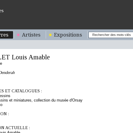
es
res
Artistes
Expositions
ET Louis Amable
se
Denderah
S ET CATALOGUES :
essins
sins et miniatures, collection du musée d'Orsay
to
ON :
ON ACTUELLE :
uis Amable