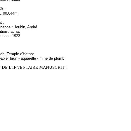
S :
L. 00,044m
 :
enance : Joubin, André
tion : achat
ition : 1923
rah, Temple d'Hathor
apier brun - aquarelle - mine de plomb
 DE L'INVENTAIRE MANUSCRIT :