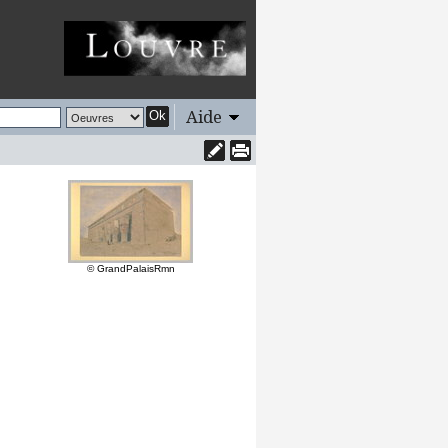
Aide
Ok
© GrandPalaisRmn