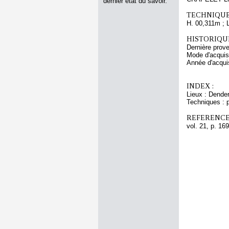
dernier état du savoir.
TECHNIQUE
H. 00,311m ; 
HISTORIQUE
Dernière prov
Mode d'acquisi
Année d'acquis
INDEX :
Lieux : Dende
Techniques : p
REFERENCE
vol. 21, p. 169