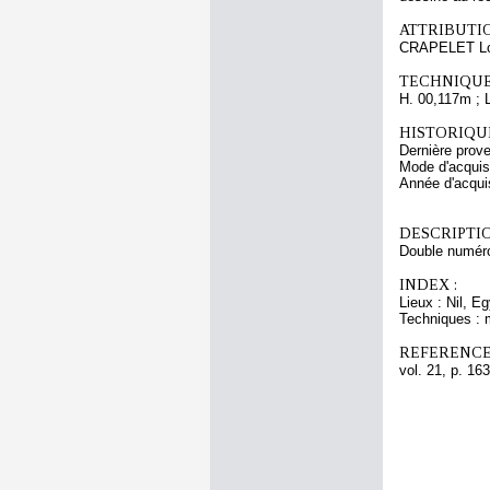
ATTRIBUTI
CRAPELET Lo
TECHNIQUE
H. 00,117m ; 
HISTORIQUE
Dernière prov
Mode d'acquisi
Année d'acquis
DESCRIPTIO
Double numérot
INDEX :
Lieux : Nil, E
Techniques : 
REFERENCE
vol. 21, p. 163