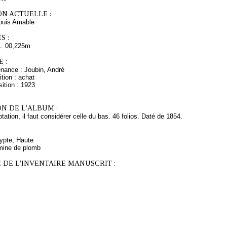
ON ACTUELLE :
uis Amable
S :
L. 00,225m
 :
enance : Joubin, André
tion : achat
ition : 1923
N DE L'ALBUM :
ation, il faut considérer celle du bas. 46 folios. Daté de 1854.
gypte, Haute
mine de plomb
 DE L'INVENTAIRE MANUSCRIT :