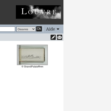
Aide
Ok
© GrandPalaisRmn