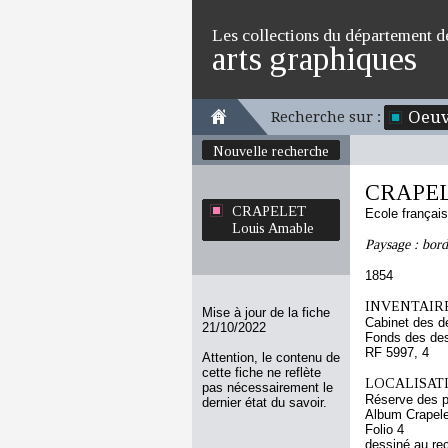
Les collections du département d
arts graphiques
Oeuv
Recherche sur :
Nouvelle recherche
CRAPEL
CRAPELET
Ecole françai
Louis Amable
Paysage : bor
1854
INVENTAIRE
Mise à jour de la fiche
Cabinet des d
21/10/2022
Fonds des des
RF 5997, 4
Attention, le contenu de
cette fiche ne reflète
LOCALISATI
pas nécessairement le
Réserve des p
dernier état du savoir.
Album Crapele
Folio 4
dessiné au re