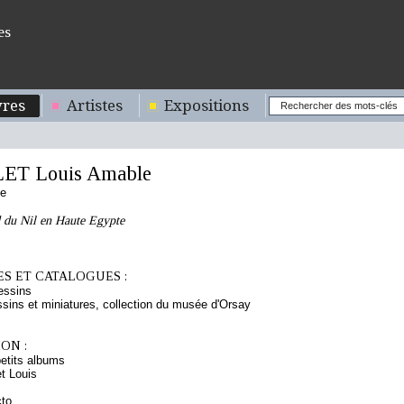
es
res
Artistes
Expositions
ET Louis Amable
se
d du Nil en Haute Egypte
S ET CATALOGUES :
essins
sins et miniatures, collection du musée d'Orsay
ON :
etits albums
t Louis
cto