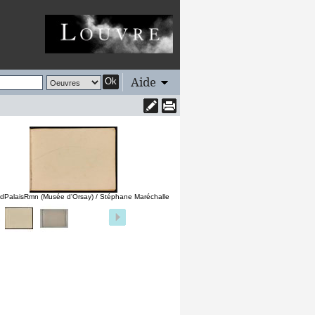
Aide
Ok
dPalaisRmn (Musée d'Orsay) / Stéphane Maréchalle