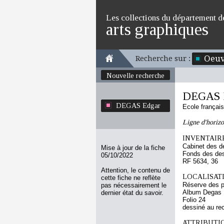
Les collections du département d
arts graphiques
Oeuv
Recherche sur :
Nouvelle recherche
DEGAS 
DEGAS Edgar
Ecole françai
Ligne d'horiz
INVENTAIRE
Cabinet des d
Mise à jour de la fiche
Fonds des des
05/10/2022
RF 5634, 36
Attention, le contenu de
LOCALISATI
cette fiche ne reflète
Réserve des p
pas nécessairement le
Album Degas 
dernier état du savoir.
Folio 24
dessiné au re
ATTRIBUTI