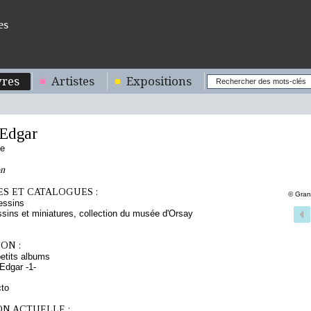
es
res
Artistes
Expositions
Edgar
se
on
S ET CATALOGUES :
© Gran
essins
sins et miniatures, collection du musée d'Orsay
ON :
etits albums
Edgar -1-
cto
ON ACTUELLE :