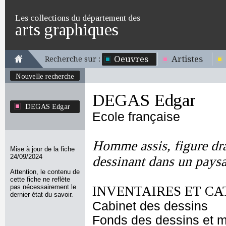
Les collections du département des
arts graphiques
Oeuvres
Artistes
Recherche sur :
Nouvelle recherche
DEGAS Edgar
DEGAS Edgar
Ecole française
Homme assis, figure dr
Mise à jour de la fiche
24/09/2024
dessinant dans un paysa
Attention, le contenu de
cette fiche ne reflète
pas nécessairement le
INVENTAIRES ET CA
dernier état du savoir.
Cabinet des dessins
Fonds des dessins et m