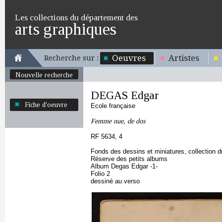
Les collections du département des
arts graphiques
Oeuvres
Artistes
Recherche sur :
Nouvelle recherche
DEGAS Edgar
Fiche d'oeuvre
Ecole française
Femme nue, de dos
RF 5634, 4
Fonds des dessins et miniatures, collection 
Réserve des petits albums
Album Degas Edgar -1-
Folio 2
dessiné au verso