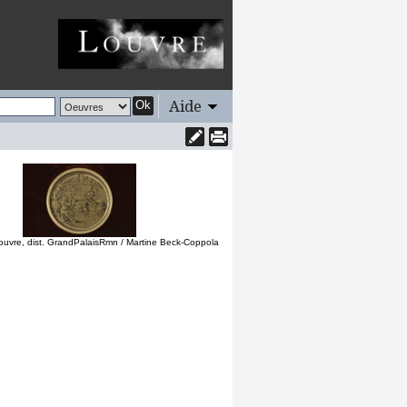
Aide
Ok
uvre, dist. GrandPalaisRmn / Martine Beck-Coppola