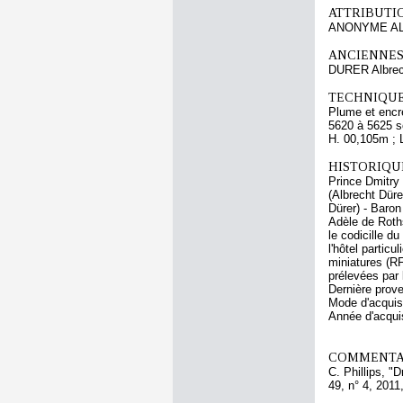
ATTRIBUTI
ANONYME AL
ANCIENNES
DURER Albrec
TECHNIQUE
Plume et encre
5620 à 5625 
H. 00,105m ; 
HISTORIQUE
Prince Dmitry 
(Albrecht Düre
Dürer) - Baron
Adèle de Roths
le codicille d
l'hôtel particu
miniatures (RF
prélevées par
Dernière prov
Mode d'acquisi
Année d'acquis
COMMENTAI
C. Phillips, "
49, n° 4, 2011