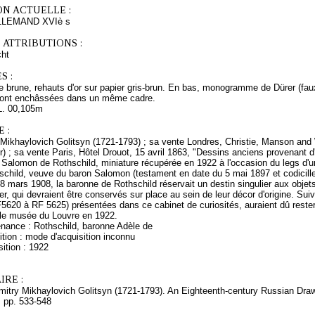
ON ACTUELLE :
LEMAND XVIè s
 ATTRIBUTIONS :
ht
S :
 brune, rehauts d'or sur papier gris-brun. En bas, monogramme de Dürer (fau
sont enchâssées dans un même cadre.
L. 00,105m
 :
Mikhaylovich Golitsyn (1721-1793) ; sa vente Londres, Christie, Manson and W
r) ; sa vente Paris, Hôtel Drouot, 15 avril 1863, "Dessins anciens provenant d'
 Salomon de Rothschild, miniature récupérée en 1922 à l'occasion du legs d'une
child, veuve du baron Salomon (testament en date du 5 mai 1897 et codicilles
u 8 mars 1908, la baronne de Rothschild réservait un destin singulier aux obje
lier, qui devraient être conservés sur place au sein de leur décor d'origine. Sui
5620 à RF 5625) présentées dans ce cabinet de curiosités, auraient dû rester d
 le musée du Louvre en 1922.
enance : Rothschild, baronne Adèle de
tion : mode d'acquisition inconnu
ition : 1922
RE :
Dmitry Mikhaylovich Golitsyn (1721-1793). An Eighteenth-century Russian Draw
, pp. 533-548