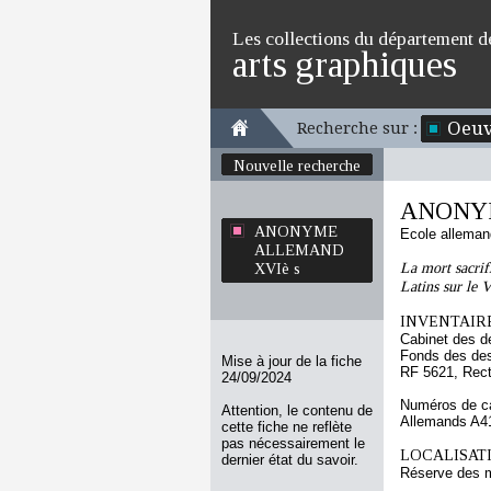
Les collections du département d
arts graphiques
Oeuv
Recherche sur :
Nouvelle recherche
ANONY
ANONYME
Ecole allema
ALLEMAND
La mort sacrif
XVIè s
Latins sur le 
INVENTAIRE
Cabinet des d
Fonds des des
Mise à jour de la fiche
RF 5621, Rec
24/09/2024
Numéros de ca
Attention, le contenu de
Allemands A4
cette fiche ne reflète
pas nécessairement le
LOCALISATI
dernier état du savoir.
Réserve des m