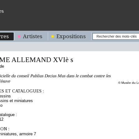
es
res
Artistes
Expositions
ME ALLEMAND XVIè s
nde
icielle du conseil Publius Decius Mus dans le combat contre les
Vésuve
© Musée du Lo
S ET CATALOGUES :
essins
sins et miniatures
to
talogue :
12
ON :
iniatures, armoire 7