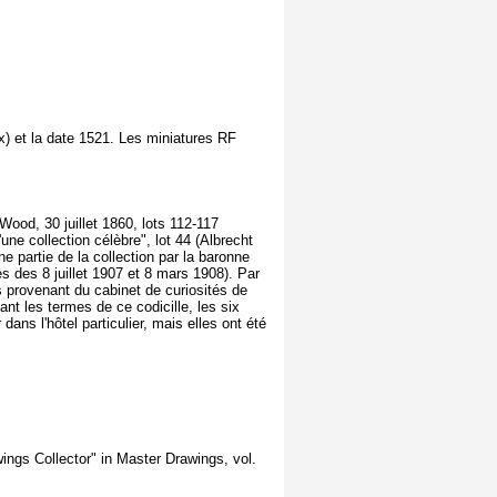
x) et la date 1521. Les miniatures RF
ood, 30 juillet 1860, lots 112-117
une collection célèbre", lot 44 (Albrecht
 partie de la collection par la baronne
 des 8 juillet 1907 et 8 mars 1908). Par
ts provenant du cabinet de curiosités de
vant les termes de ce codicille, les six
ans l'hôtel particulier, mais elles ont été
ings Collector" in Master Drawings, vol.