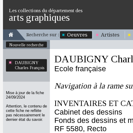
Les collections du département des
arts graphiques
Oeuvres
Artistes
Recherche sur :
Nouvelle recherche
DAUBIGNY Charle
DAUBIGNY
Ecole française
Charles François
Navigation à la rame su
Mise à jour de la fiche
24/09/2024
INVENTAIRES ET CA
Attention, le contenu de
Cabinet des dessins
cette fiche ne reflète
pas nécessairement le
Fonds des dessins et m
dernier état du savoir.
RF 5580, Recto