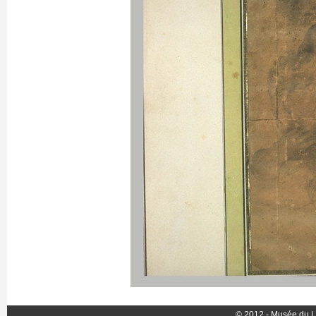
© 2012 - Musée du L