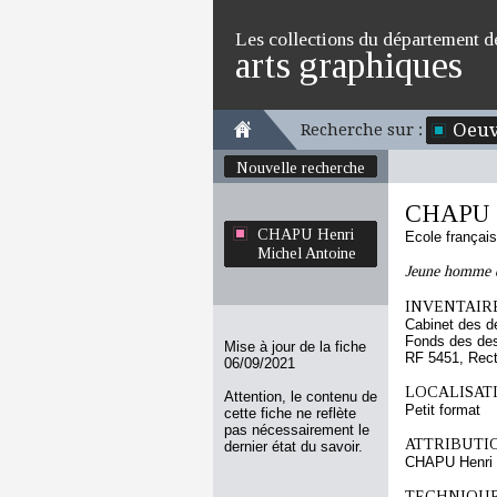
Les collections du département d
arts graphiques
Oeuv
Recherche sur :
Nouvelle recherche
CHAPU H
CHAPU Henri
Ecole françai
Michel Antoine
Jeune homme qu
INVENTAIRE
Cabinet des d
Fonds des des
Mise à jour de la fiche
RF 5451, Rec
06/09/2021
LOCALISATI
Attention, le contenu de
Petit format
cette fiche ne reflète
pas nécessairement le
ATTRIBUTI
dernier état du savoir.
CHAPU Henri 
TECHNIQUE