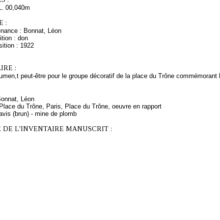
L. 00,040m
 :
enance : Bonnat, Léon
tion : don
ition : 1922
RE :
men,t peut-être pour le groupe décoratif de la place du Trône commémorant la 
Bonnat, Léon
 Place du Trône, Paris, Place du Trône, oeuvre en rapport
avis (brun) - mine de plomb
 DE L'INVENTAIRE MANUSCRIT :