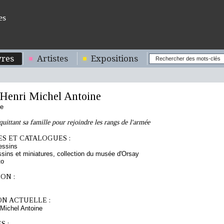
es
res
Artistes
Expositions
enri Michel Antoine
se
ittant sa famille pour rejoindre les rangs de l'armée
S ET CATALOGUES :
essins
sins et miniatures, collection du musée d'Orsay
to
ON :
ON ACTUELLE :
Michel Antoine
S :