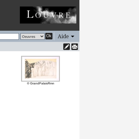
Aide
Ok
© GrandPalaisRmn