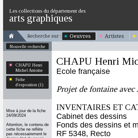
Les collections du département des
arts graphiques
Oeuvres
Artistes
Recherche sur :
Nouvelle recherche
CHAPU Henri Mich
CHAPU Henri
Ecole française
Michel Antoine
Fiche
d'exposition (1)
Projet de fontaine avec
INVENTAIRES ET CA
Mise à jour de la fiche
Cabinet des dessins
24/09/2024
Fonds des dessins et m
Attention, le contenu de
cette fiche ne reflète
RF 5348, Recto
pas nécessairement le