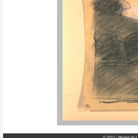
© 2012 - Musée du L