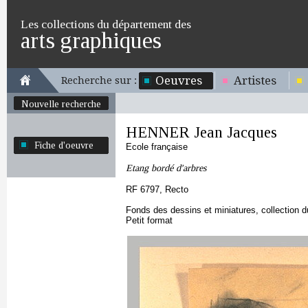
Les collections du département des
arts graphiques
Oeuvres
Artistes
Recherche sur :
Nouvelle recherche
HENNER Jean Jacques
Fiche d'oeuvre
Ecole française
Etang bordé d'arbres
RF 6797, Recto
Fonds des dessins et miniatures, collection 
Petit format