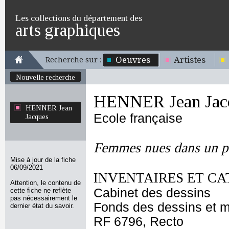
Les collections du département des
arts graphiques
Oeuvres
Artistes
Recherche sur :
Nouvelle recherche
HENNER Jean Jac
HENNER Jean
Ecole française
Jacques
Femmes nues dans un p
Mise à jour de la fiche
06/09/2021
INVENTAIRES ET CA
Attention, le contenu de
Cabinet des dessins
cette fiche ne reflète
pas nécessairement le
Fonds des dessins et m
dernier état du savoir.
RF 6796, Recto