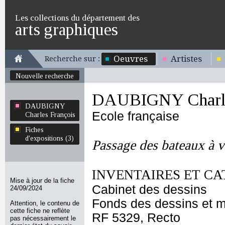
Les collections du département des
arts graphiques
Oeuvres
Artistes
Recherche sur :
Nouvelle recherche
DAUBIGNY Charle
DAUBIGNY
Ecole française
Charles François
Fiches
d'expositions (3)
Passage des bateaux à 
INVENTAIRES ET CA
Mise à jour de la fiche
Cabinet des dessins
24/09/2024
Fonds des dessins et m
Attention, le contenu de
cette fiche ne reflète
RF 5329, Recto
pas nécessairement le