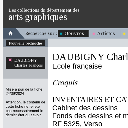
Les collections du département des
arts graphiques
Oeuvres
Artistes
Recherche sur :
Nouvelle recherche
DAUBIGNY Charle
DAUBIGNY
Ecole française
Charles François
Croquis
Mise à jour de la fiche
24/09/2024
INVENTAIRES ET CA
Attention, le contenu de
Cabinet des dessins
cette fiche ne reflète
pas nécessairement le
Fonds des dessins et m
dernier état du savoir.
RF 5325, Verso