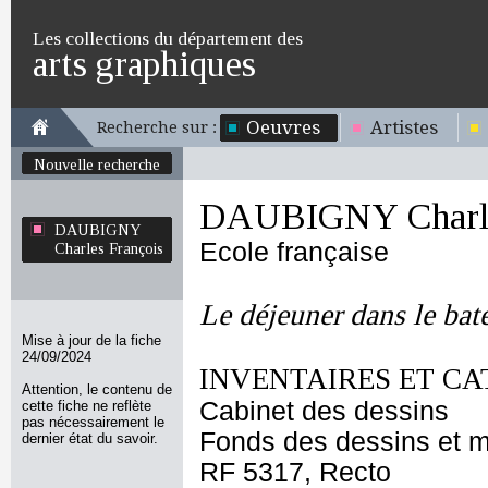
Les collections du département des
arts graphiques
Oeuvres
Artistes
Recherche sur :
Nouvelle recherche
DAUBIGNY Charle
DAUBIGNY
Ecole française
Charles François
Le déjeuner dans le bat
Mise à jour de la fiche
24/09/2024
INVENTAIRES ET CA
Attention, le contenu de
Cabinet des dessins
cette fiche ne reflète
pas nécessairement le
Fonds des dessins et m
dernier état du savoir.
RF 5317, Recto