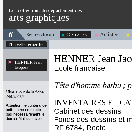
Les collections du département des
arts graphiques
Oeuvres
Artistes
Recherche sur :
Nouvelle recherche
HENNER Jean Jac
HENNER Jean
Ecole française
Jacques
Tête d'homme barbu ; pr
Mise à jour de la fiche
24/09/2024
INVENTAIRES ET CA
Attention, le contenu de
Cabinet des dessins
cette fiche ne reflète
pas nécessairement le
Fonds des dessins et m
dernier état du savoir.
RF 6784, Recto