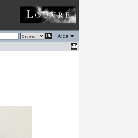
Aide
Ok