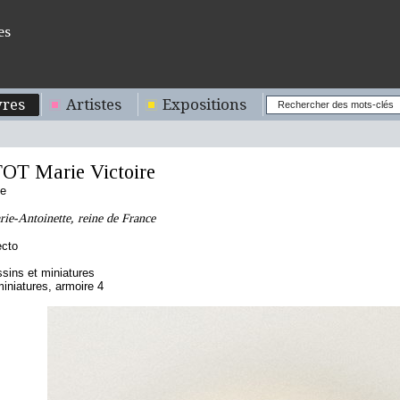
es
res
Artistes
Expositions
T Marie Victoire
se
rie-Antoinette, reine de France
ecto
sins et miniatures
iniatures, armoire 4