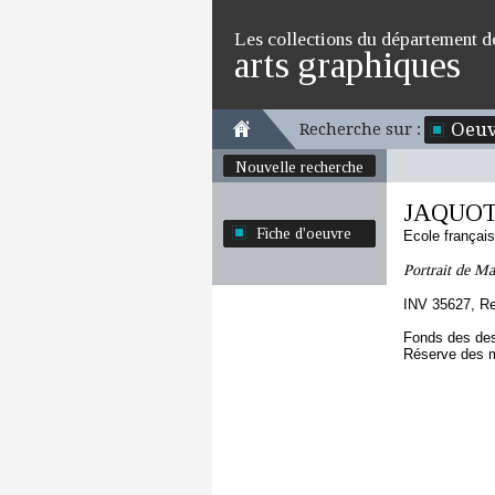
Les collections du département d
arts graphiques
Oeuv
Recherche sur :
Nouvelle recherche
JAQUOTO
Fiche d'oeuvre
Ecole françai
Portrait de Ma
INV 35627, R
Fonds des des
Réserve des m