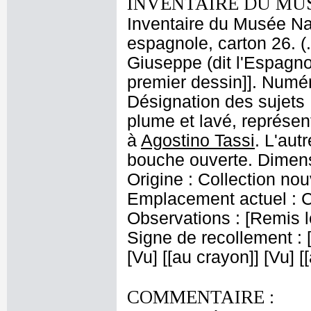
INVENTAIRE DU MU
Inventaire du Musée Nap
espagnole, carton 26. (
Giuseppe (dit l'Espagnol
premier dessin]]. Numér
Désignation des sujets 
plume et lavé, représent
à
Agostino Tassi
. L'aut
bouche ouverte. Dimensi
Origine : Collection nouv
Emplacement actuel : 
Observations : [Remis le 
Signe de recollement : [[
[Vu] [[au crayon]] [Vu] 
COMMENTAIRE :