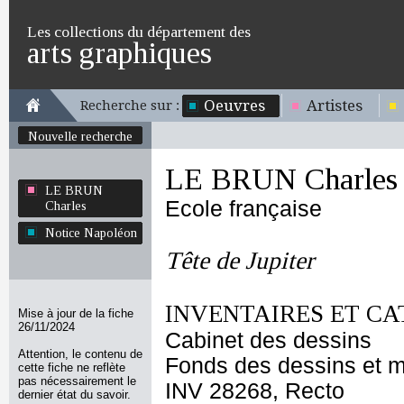
Les collections du département des
arts graphiques
Oeuvres
Artistes
Recherche sur :
Nouvelle recherche
LE BRUN Charles
LE BRUN
Ecole française
Charles
Notice Napoléon
Tête de Jupiter
INVENTAIRES ET CA
Mise à jour de la fiche
26/11/2024
Cabinet des dessins
Attention, le contenu de
Fonds des dessins et m
cette fiche ne reflète
pas nécessairement le
INV 28268, Recto
dernier état du savoir.