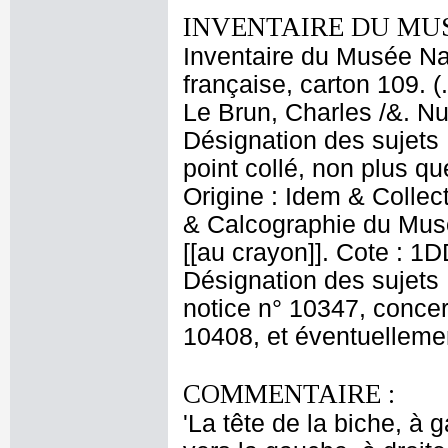
INVENTAIRE DU MU
Inventaire du Musée Na
française, carton 109. 
Le Brun, Charles /&. Nu
Désignation des sujets :
point collé, non plus q
Origine : Idem & Colle
& Calcographie du Musé
[[au crayon]]. Cote : 1D
Désignation des sujets :
notice n° 10347, conce
10408, et éventuellemen
COMMENTAIRE :
'La tête de la biche, à