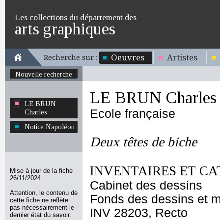
Les collections du département des
arts graphiques
Oeuvres
Artistes
Recherche sur :
Nouvelle recherche
LE BRUN Charles
LE BRUN
Ecole française
Charles
Notice Napoléon
Deux têtes de biche
INVENTAIRES ET CA
Mise à jour de la fiche
26/11/2024
Cabinet des dessins
Attention, le contenu de
Fonds des dessins et m
cette fiche ne reflète
pas nécessairement le
INV 28203, Recto
dernier état du savoir.