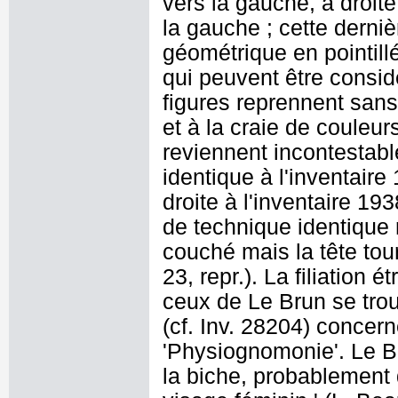
vers la gauche, à droite
la gauche ; cette derniè
géométrique en pointillé.
qui peuvent être consi
figures reprennent san
et à la craie de couleu
reviennent incontestabl
identique à l'inventaire 
droite à l'inventaire 19
de technique identique
couché mais la tête tour
23, repr.). La filiation 
ceux de Le Brun se trou
(cf. Inv. 28204) concer
'Physiognomonie'. Le 
la biche, probablement du