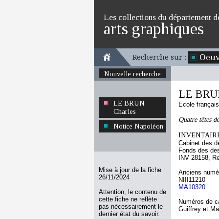
Les collections du département d
arts graphiques
Oeuv
Recherche sur :
Nouvelle recherche
LE BRUN
LE BRUN
Ecole françai
Charles
Quatre têtes de
Notice Napoléon
INVENTAIRE
Cabinet des d
Fonds des des
INV 28158, R
Mise à jour de la fiche
Anciens numér
26/11/2024
NIII11210
MA10320
Attention, le contenu de
cette fiche ne reflète
Numéros de ca
pas nécessairement le
Guiffrey et M
dernier état du savoir.