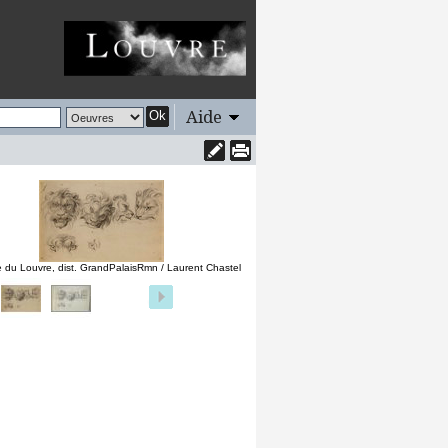
Aide
Ok
 du Louvre, dist. GrandPalaisRmn / Laurent Chastel