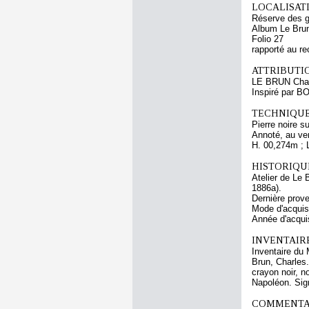
LOCALISATI
Réserve des 
Album Le Brun
Folio 27
rapporté au re
ATTRIBUTI
LE BRUN Cha
Inspiré par B
TECHNIQUE
Pierre noire su
Annoté, au vers
H. 00,274m ; 
HISTORIQUE
Atelier de Le 
1886a).
Dernière prov
Mode d'acquisi
Année d'acquis
INVENTAIR
Inventaire du 
Brun, Charles.
crayon noir, n
Napoléon. Sign
COMMENTAI