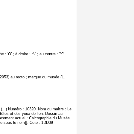
 'O' ; à droite : '^-' ; au centre : '^^'.
. 2953) au recto ; marque du musée (L.
 (...) Numéro : 10320. Nom du maître : Le
têtes et des yeux de lion. Dessin au
placement actuel : Calcographie du Musée
che sous le nom]]. Cote : 1DD39