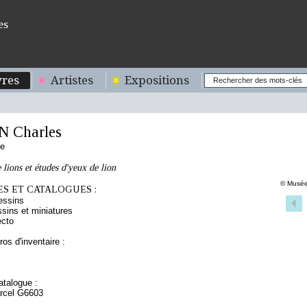
es
res
Artistes
Expositions
 Charles
se
 lions et études d'yeux de lion
© Musée
S ET CATALOGUES :
essins
sins et miniatures
ecto
os d'inventaire :
talogue :
arcel G6603