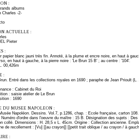
ON :
grands albums
 Charles -2-
cto
ON ACTUELLE :
rles
OEL Pieter
S :
r papier blanc jauni très fin. Annoté, à la plume et encre noire, en haut à gauche :
o, en haut à gauche, à la pierre noire : 'Le Brun 15 B' ; au centre : '104'.
L. 00,426m
 :
Brun. Entré dans les collections royales en 1690 ; paraphe de Jean Prioult (L
enance : Cabinet du Roi
tion : saisie atelier de Le Brun
ition : 1690
E DU MUSEE NAPOLEON :
Musée Napoléon. Dessins. Vol.7, p.1286, chap. : Ecole française, carton 108.
 Numéro d'ordre dans l'oeuvre du maître : 15 B. Désignation des sujets : Des 
on collé. Dimensions : H. 28,5 x L. 45cm. Origine : Collection ancienne. Em
e de recollement : [Vu] [[au crayon]] [[petit trait oblique / au crayon / à gau
RE :