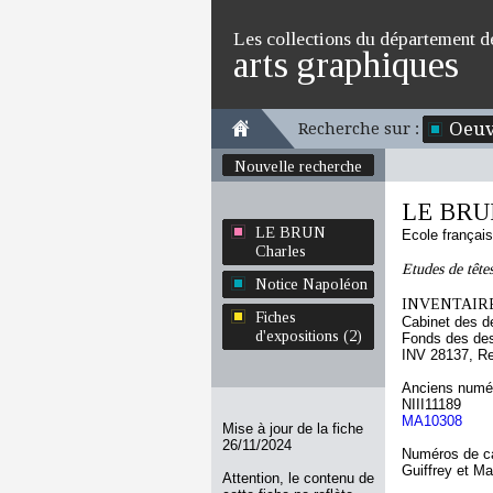
Les collections du département d
arts graphiques
Oeuv
Recherche sur :
Nouvelle recherche
LE BRUN
LE BRUN
Ecole françai
Charles
Etudes de tête
Notice Napoléon
INVENTAIRE
Fiches
Cabinet des d
d'expositions (2)
Fonds des des
INV 28137, R
Anciens numér
NIII11189
MA10308
Mise à jour de la fiche
26/11/2024
Numéros de ca
Guiffrey et M
Attention, le contenu de