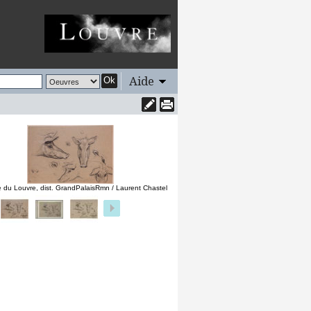
Aide
Ok
 du Louvre, dist. GrandPalaisRmn / Laurent Chastel