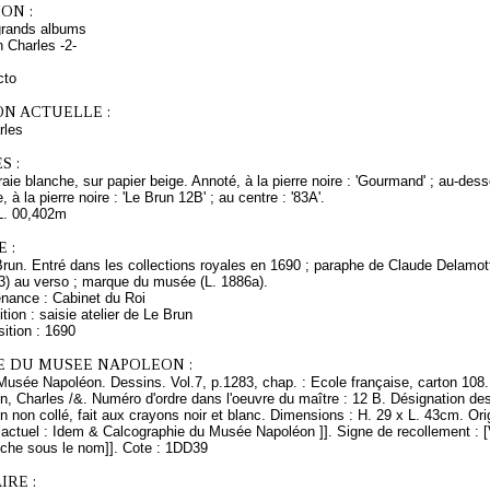
ON :
grands albums
 Charles -2-
cto
ON ACTUELLE :
rles
S :
craie blanche, sur papier beige. Annoté, à la pierre noire : 'Gourmand' ; au-dess
 à la pierre noire : 'Le Brun 12B' ; au centre : '83A'.
L. 00,402m
 :
Brun. Entré dans les collections royales en 1690 ; paraphe de Claude Delamot
53) au verso ; marque du musée (L. 1886a).
enance : Cabinet du Roi
tion : saisie atelier de Le Brun
ition : 1690
E DU MUSEE NAPOLEON :
Musée Napoléon. Dessins. Vol.7, p.1283, chap. : Ecole française, carton 108.
n, Charles /&. Numéro d'ordre dans l'oeuvre du maître : 12 B. Désignation des
 non collé, fait aux crayons noir et blanc. Dimensions : H. 29 x L. 43cm. Ori
tuel : Idem & Calcographie du Musée Napoléon ]]. Signe de recollement : [Vu] 
uche sous le nom]]. Cote : 1DD39
RE :