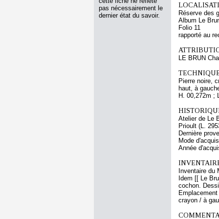
cette fiche ne reflète
LOCALISATI
pas nécessairement le
Réserve des 
dernier état du savoir.
Album Le Brun
Folio 11
rapporté au re
ATTRIBUTI
LE BRUN Cha
TECHNIQUE
Pierre noire, 
haut, à gauche,
H. 00,272m ; 
HISTORIQUE
Atelier de Le 
Prioult (L. 29
Dernière prov
Mode d'acquisi
Année d'acquis
INVENTAIR
Inventaire du 
Idem [[ Le Bru
cochon. Dessin
Emplacement ac
crayon / à ga
COMMENTAI