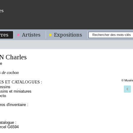
es
res
Artistes
Expositions
 Charles
se
s de cochon
© Musée
S ET CATALOGUES :
essins
sins et miniatures
ecto
os d'inventaire :
talogue :
arcel G6594