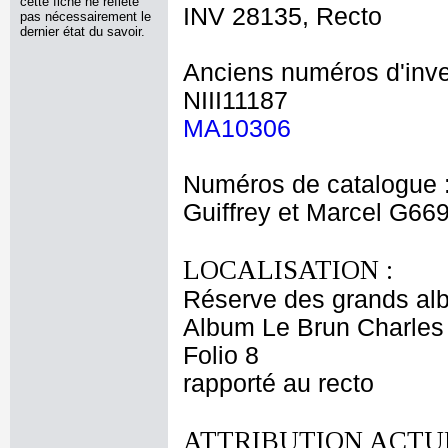
cette fiche ne reflète
INV 28135, Recto
pas nécessairement le
dernier état du savoir.
Anciens numéros d'inve
NIII11187
MA10306
Numéros de catalogue 
Guiffrey et Marcel G66
LOCALISATION :
Réserve des grands al
Album Le Brun Charles 
Folio 8
rapporté au recto
ATTRIBUTION ACTUE