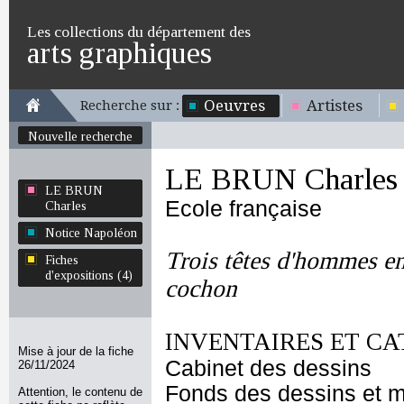
Les collections du département des
arts graphiques
Oeuvres
Artistes
Recherche sur :
Nouvelle recherche
LE BRUN Charles
LE BRUN
Ecole française
Charles
Notice Napoléon
Trois têtes d'hommes en
Fiches
d'expositions (4)
cochon
INVENTAIRES ET CA
Mise à jour de la fiche
Cabinet des dessins
26/11/2024
Fonds des dessins et m
Attention, le contenu de