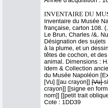
Année d'acquisition : 1
INVENTAIRE DU MU
Inventaire du Musée Na
française, carton 108. 
Le Brun, Charles /&. Nu
Désignation des sujets :
à la plume, et un dessin
têtes de cochon, et de
animal. Dimensions : H.
Idem & Collection anci
du Musée Napoléon [Expo
[Vu] [[au crayon]]
[Vu]
s
crayon]] [[signe en for
nom]] [[petit trait obliq
Cote : 1DD39