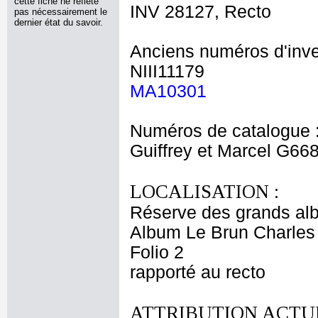
cette fiche ne reflète
INV 28127, Recto
pas nécessairement le
dernier état du savoir.
Anciens numéros d'inve
NIII11179
MA10301
Numéros de catalogue 
Guiffrey et Marcel G66
LOCALISATION :
Réserve des grands al
Album Le Brun Charles 
Folio 2
rapporté au recto
ATTRIBUTION ACTUE