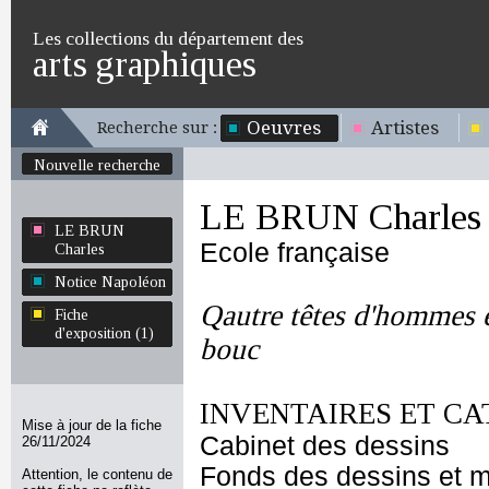
Les collections du département des
arts graphiques
Oeuvres
Artistes
Recherche sur :
Nouvelle recherche
LE BRUN Charles
LE BRUN
Ecole française
Charles
Notice Napoléon
Qautre têtes d'hommes e
Fiche
d'exposition (1)
bouc
INVENTAIRES ET CA
Mise à jour de la fiche
Cabinet des dessins
26/11/2024
Fonds des dessins et m
Attention, le contenu de