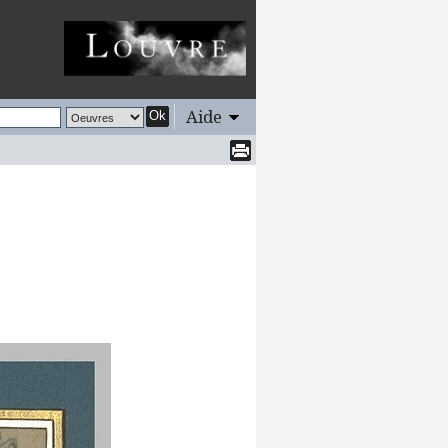
Aide
Ok