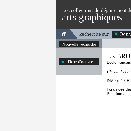
Les collections du département d
arts graphiques
Oeuv
Recherche sur :
Nouvelle recherche
LE BRUN
Fiche d'oeuvre
Ecole françai
Cheval debout 
INV 27940, R
Fonds des des
Petit format