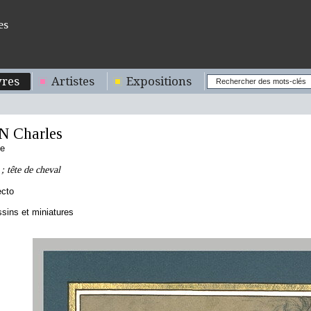
es
res
Artistes
Expositions
 Charles
se
; tête de cheval
ecto
sins et miniatures