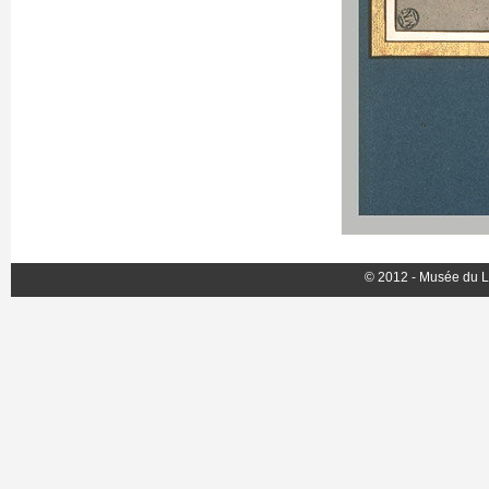
© 2012 - Musée du L