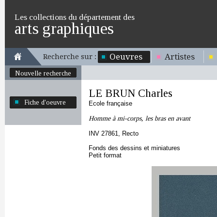
Les collections du département des
arts graphiques
Oeuvres
Artistes
Recherche sur :
Nouvelle recherche
LE BRUN Charles
Fiche d'oeuvre
Ecole française
Homme à mi-corps, les bras en avant
INV 27861, Recto
Fonds des dessins et miniatures
Petit format