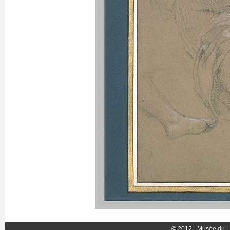
© 2012 - Musée du L