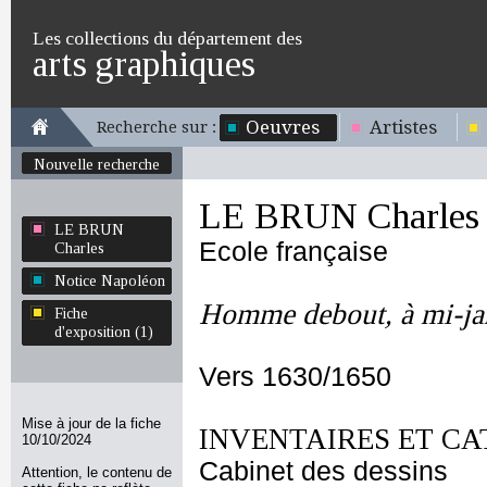
Les collections du département des
arts graphiques
Oeuvres
Artistes
Recherche sur :
Nouvelle recherche
LE BRUN Charles
LE BRUN
Ecole française
Charles
Notice Napoléon
Homme debout, à mi-j
Fiche
d'exposition (1)
Vers 1630/1650
Mise à jour de la fiche
INVENTAIRES ET CA
10/10/2024
Cabinet des dessins
Attention, le contenu de