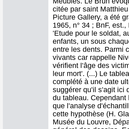
Meubles. Le Brun évoqu
citée par saint Matthieu
Picture Gallery, a été g
1965, n° 34 ; BnF, est.,
'Etude pour le soldat, a
enfants, un sous chaque
entre les dents. Parmi 
vivants car rappelle Niv
vérifient l'âge des victi
leur mort'. (...) Le tabl
complété à une date ulté
suggérer qu'il s'agit ic
du tableau. Cependant 
que l'analyse d'échanti
cette hypothèse (H. Glan
Musée du Louvre, Dépar