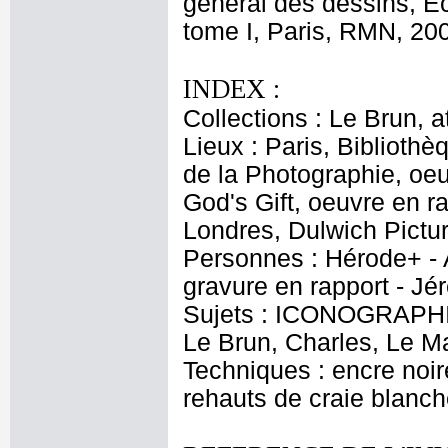
général des dessins, E
tome I, Paris, RMN, 200
INDEX :
Collections : Le Brun, at
Lieux : Paris, Biblioth
de la Photographie, oeu
God's Gift, oeuvre en r
Londres, Dulwich Pictur
Personnes : Hérode+ - Au
gravure en rapport - J
Sujets : ICONOGRAPHI
Le Brun, Charles, Le M
Techniques : encre noire
rehauts de craie blanch