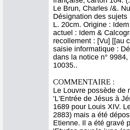
française, carton 104. (
Le Brun, Charles /&. Nu
Désignation des sujets 
L. 20cm. Origine : Ide
actuel : Idem & Calcog
recollement : [Vu] [[au 
saisie informatique : Dé
dans la notice n° 9984,
10035..
COMMENTAIRE :
Le Louvre possède de n
'L'Entrée de Jésus à Jé
1689 pour Louis XIV. Le
2883) mais a été déposé
Etienne. Il a été gravé