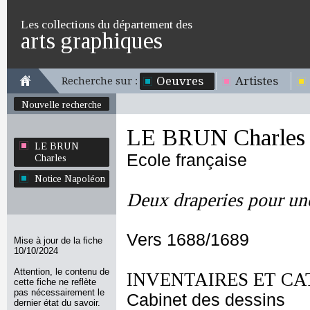
Les collections du département des
arts graphiques
Oeuvres
Artistes
Recherche sur :
Nouvelle recherche
LE BRUN Charles
LE BRUN
Ecole française
Charles
Notice Napoléon
Deux draperies pour un
Vers 1688/1689
Mise à jour de la fiche
10/10/2024
Attention, le contenu de
INVENTAIRES ET CA
cette fiche ne reflète
pas nécessairement le
Cabinet des dessins
dernier état du savoir.