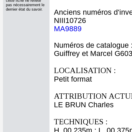
cette fiche ne reflète
pas nécessairement le
dernier état du savoir.
Anciens numéros d'inve
NIII10726
MA9889
Numéros de catalogue 
Guiffrey et Marcel G60
LOCALISATION :
Petit format
ATTRIBUTION ACTUE
LE BRUN Charles
TECHNIQUES :
H. 00,235m ; L. 00,375