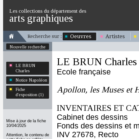
Les collections du département des
arts graphiques
Oeuvres
Artistes
Recherche sur :
Nouvelle recherche
LE BRUN Charles
LE BRUN
Ecole française
Charles
Notice Napoléon
Apollon, les Muses et 
Fiche
d'exposition (1)
INVENTAIRES ET CA
Cabinet des dessins
Mise à jour de la fiche
Fonds des dessins et m
10/04/2025
INV 27678, Recto
Attention, le contenu de