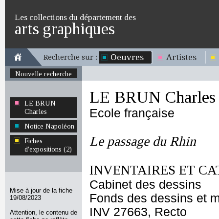
Les collections du département des
arts graphiques
Oeuvres
Artistes
Recherche sur :
Nouvelle recherche
LE BRUN Charles
LE BRUN
Ecole française
Charles
Notice Napoléon
Le passage du Rhin
Fiches
d'expositions (2)
INVENTAIRES ET CA
Cabinet des dessins
Mise à jour de la fiche
Fonds des dessins et m
19/08/2023
INV 27663, Recto
Attention, le contenu de