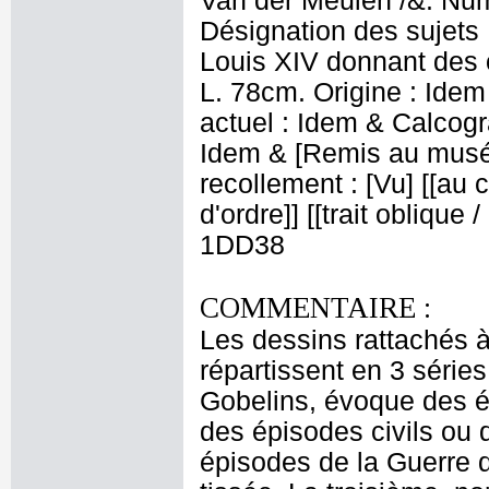
Van der Meulen /&. Numé
Désignation des sujets 
Louis XIV donnant des 
L. 78cm. Origine : Ide
actuel : Idem & Calcog
Idem & [Remis au musée p
recollement : [Vu] [[au c
d'ordre]] [[trait oblique
1DD38
COMMENTAIRE :
Les dessins rattachés à 
répartissent en 3 séries
Gobelins, évoque des é
des épisodes civils ou 
épisodes de la Guerre 