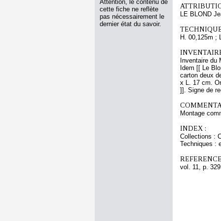
Attention, le contenu de
ATTRIBUTI
cette fiche ne reflète
LE BLOND Jea
pas nécessairement le
dernier état du savoir.
TECHNIQUE
H. 00,125m ; 
INVENTAIR
Inventaire du 
Idem [[ Le Blo
carton deux de
x L. 17 cm. O
]]. Signe de r
COMMENTAI
Montage comm
INDEX :
Collections : 
Techniques : 
REFERENCE
vol. 11, p. 329