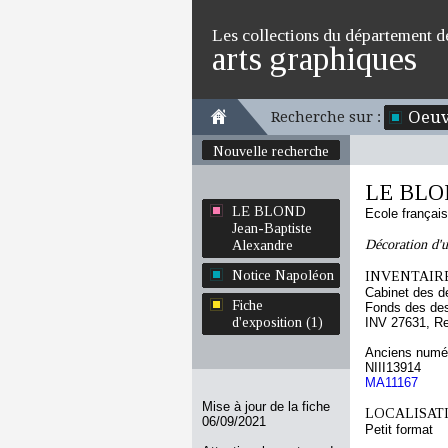
Les collections du département d
arts graphiques
Oeuv
Recherche sur :
Nouvelle recherche
LE BLON
LE BLOND
Ecole françai
Jean-Baptiste
Décoration d'u
Alexandre
Notice Napoléon
INVENTAIRE
Cabinet des d
Fiche
Fonds des des
d'exposition (1)
INV 27631, R
Anciens numér
NIII13914
MA11167
Mise à jour de la fiche
LOCALISATI
06/09/2021
Petit format