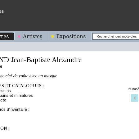
es
res
Artistes
Expositions
D Jean-Baptiste Alexandre
se
ne clef de voûte avec un masque
S ET CATALOGUES :
© Musé
essins
sins et miniatures
ecto
os d'inventaire :
ON :