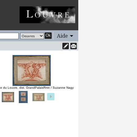
Aide
Ok
e du Louvre, dist. GrandPalaisRmn / Suzanne Nagy