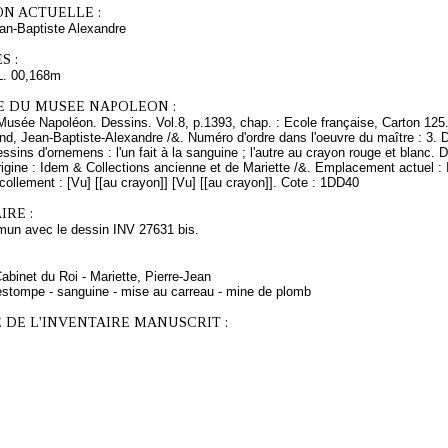
ON ACTUELLE :
n-Baptiste Alexandre
S :
L. 00,168m
E DU MUSEE NAPOLEON :
Musée Napoléon. Dessins. Vol.8, p.1393, chap. : Ecole française, Carton 125.
nd, Jean-Baptiste-Alexandre /&. Numéro d'ordre dans l'oeuvre du maître : 3. 
ssins d'ornemens : l'un fait à la sanguine ; l'autre au crayon rouge et blanc. 
rigine : Idem & Collections ancienne et de Mariette /&. Emplacement actuel
ecollement : [Vu] [[au crayon]] [Vu] [[au crayon]]. Cote : 1DD40
RE :
un avec le dessin INV 27631 bis.
Cabinet du Roi - Mariette, Pierre-Jean
estompe - sanguine - mise au carreau - mine de plomb
 DE L'INVENTAIRE MANUSCRIT :