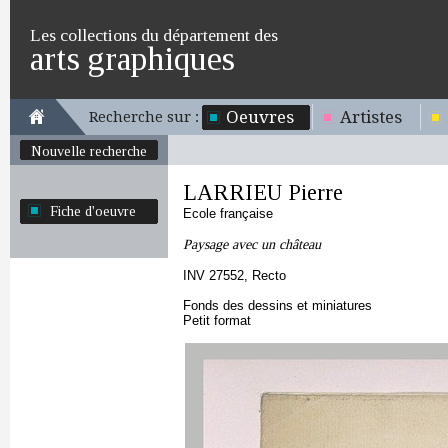
Les collections du département des
arts graphiques
Oeuvres
Artistes
Recherche sur :
Nouvelle recherche
LARRIEU Pierre
Fiche d'oeuvre
Ecole française
Paysage avec un château
INV 27552, Recto
Fonds des dessins et miniatures
Petit format