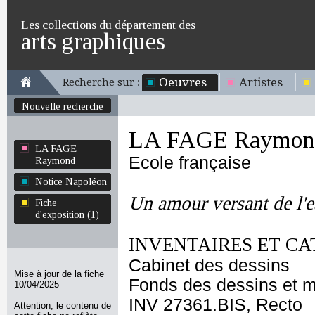
Les collections du département des
arts graphiques
Oeuvres
Artistes
Recherche sur :
Nouvelle recherche
LA FAGE Raymon
LA FAGE
Ecole française
Raymond
Notice Napoléon
Un amour versant de l'
Fiche
d'exposition (1)
INVENTAIRES ET CA
Cabinet des dessins
Mise à jour de la fiche
Fonds des dessins et m
10/04/2025
INV 27361.BIS, Recto
Attention, le contenu de