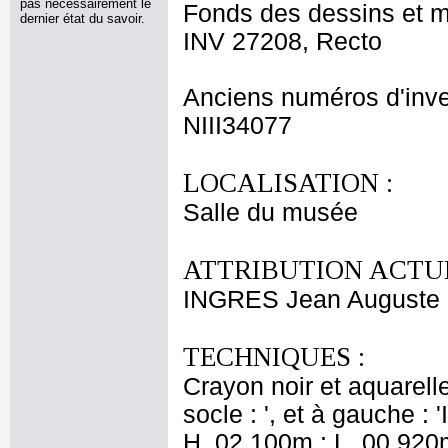
pas nécessairement le
Fonds des dessins et m
dernier état du savoir.
INV 27208, Recto
Anciens numéros d'inve
NIII34077
LOCALISATION :
Salle du musée
ATTRIBUTION ACTUE
INGRES Jean Auguste
TECHNIQUES :
Crayon noir et aquarelle
socle : ', et à gauche : '
H. 02,100m ; L. 00,920