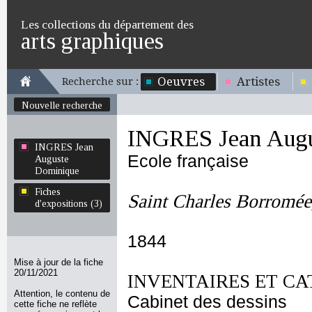
Les collections du département des
arts graphiques
Oeuvres
Artistes
Recherche sur :
Nouvelle recherche
INGRES Jean Augu
INGRES Jean
Ecole française
Auguste
Dominique
Fiches
Saint Charles Borromée
d'expositions (3)
1844
Mise à jour de la fiche
20/11/2021
INVENTAIRES ET CA
Attention, le contenu de
Cabinet des dessins
cette fiche ne reflète