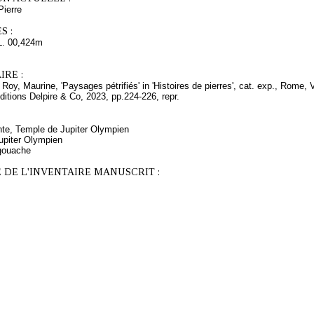
ierre
S :
L. 00,424m
RE :
: Roy, Maurine, 'Paysages pétrifiés' in 'Histoires de pierres', cat. exp., Rome, 
ditions Delpire & Co, 2023, pp.224-226, repr.
ente, Temple de Jupiter Olympien
upiter Olympien
gouache
 DE L'INVENTAIRE MANUSCRIT :