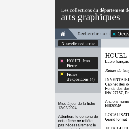
Les collections du département d
arts graphiques
Oeuv
Recherche sur :
Nouvelle recherche
HOUEL J
HOUEL Jean
Ecole françai
Pierre
Ruines du tem
Fiches
d'expositions (4)
INVENTAIRE
Cabinet des d
Fonds des des
INV 27157, R
Anciens numér
Mise à jour de la fiche
NIII30946
12/02/2024
LOCALISATI
Attention, le contenu de
Grand format
cette fiche ne reflète
pas nécessairement le
ATTRIBUTI