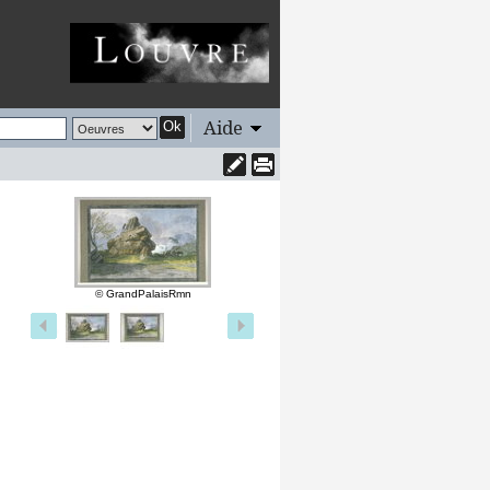
Aide
Ok
© GrandPalaisRmn