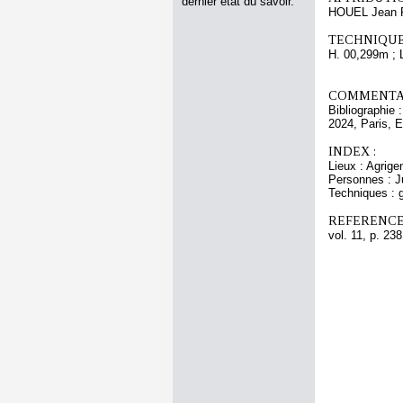
dernier état du savoir.
HOUEL Jean P
TECHNIQUE
H. 00,299m ; 
COMMENTAI
Bibliographie 
2024, Paris, E
INDEX :
Lieux : Agrig
Personnes : J
Techniques : 
REFERENCE
vol. 11, p. 238