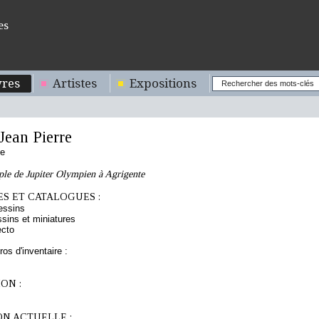
es
res
Artistes
Expositions
ean Pierre
se
ple de Jupiter Olympien à Agrigente
S ET CATALOGUES :
essins
sins et miniatures
ecto
os d'inventaire :
ON :
ON ACTUELLE :