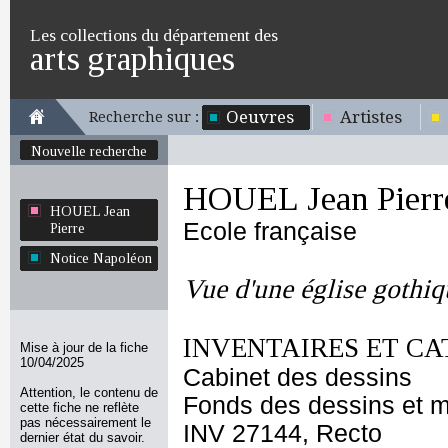
Les collections du département des
arts graphiques
Oeuvres
Artistes
Recherche sur :
Nouvelle recherche
HOUEL Jean Pierr
HOUEL Jean
Ecole française
Pierre
Notice Napoléon
Vue d'une église gothiq
INVENTAIRES ET CA
Mise à jour de la fiche
10/04/2025
Cabinet des dessins
Attention, le contenu de
Fonds des dessins et m
cette fiche ne reflète
pas nécessairement le
INV 27144, Recto
dernier état du savoir.