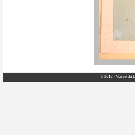
© 2012 - Musée du L