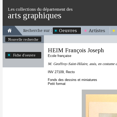
Les collections du département des
arts graphiques
Oeuvres
Artistes
Recherche sur :
Nouvelle recherche
HEIM François Joseph
Fiche d'oeuvre
Ecole française
M. Geoffroy-Saint-Hilaire, assis, en costume 
INV 27109, Recto
Fonds des dessins et miniatures
Petit format