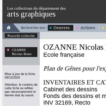
Les collections du département des
arts graphiques
Oeuvres
Artistes
Recherche sur :
Nouvelle recherche
OZANNE Nicolas 
OZANNE
Ecole française
Nicolas Marie
Plan de Gênes pour l'e
Mise à jour de la fiche
04/12/2024
INVENTAIRES ET CA
Attention, le contenu de
Cabinet des dessins
cette fiche ne reflète
pas nécessairement le
Fonds des dessins et m
dernier état du savoir.
INV 32169, Recto