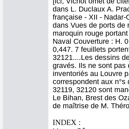
[ici, Vichot omet de cit
dans L. Duclaux A. Prac
française - XII - Nadar
dans Vues de ports de m
maroquin rouge portant 
Naval Couverture : H. 0,
0,447. 7 feuillets porte
32121....Les dessins de
gravés. Ils ne sont pas
inventoriés au Louvre p
correspondent aux n°s 
32119, 32120 sont manq
Le Bihan, Brest des Oz
de maîtrise de M. Thér
INDEX :