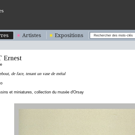
es
res
Artistes
Expositions
 Ernest
se
out, de face, tenant un vase de métal
to
sins et miniatures, collection du musée d'Orsay