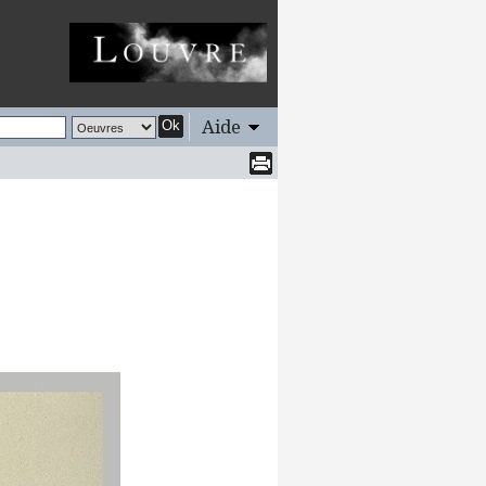
Aide
Ok