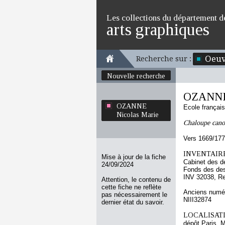
Les collections du département d
arts graphiques
Oeuv
Recherche sur :
Nouvelle recherche
OZANNE 
OZANNE
Ecole françai
Nicolas Marie
Chaloupe cano
Vers 1669/17
INVENTAIRE
Mise à jour de la fiche
Cabinet des d
24/09/2024
Fonds des des
INV 32038, R
Attention, le contenu de
cette fiche ne reflète
Anciens numér
pas nécessairement le
NIII32874
dernier état du savoir.
LOCALISATI
dépôt Paris, 