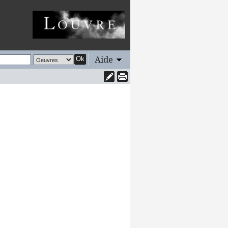
Aide
Ok