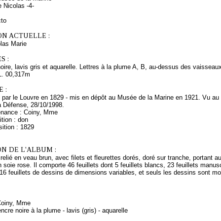
Nicolas -4-
cto
ON ACTUELLE :
as Marie
S :
ire, lavis gris et aquarelle. Lettres à la plume A, B, au-dessus des vaisseau
L. 00,317m
 :
s par le Louvre en 1829 - mis en dépôt au Musée de la Marine en 1921. Vu au
a Défense, 28/10/1998.
enance : Coiny, Mme
tion : don
ition : 1829
N DE L'ALBUM :
relié en veau brun, avec filets et fleurettes dorés, doré sur tranche, portant a
en soie rose. Il comporte 46 feuillets dont 5 feuillets blancs, 23 feuillets man
 16 feuillets de dessins de dimensions variables, et seuls les dessins sont mo
 Coiny, Mme
cre noire à la plume - lavis (gris) - aquarelle