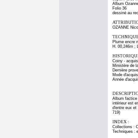
Album Ozanne 
Folio 36
dessiné au re
ATTRIBUTI
OZANNE Nicol
TECHNIQUE
Plume encre no
H. 00,246m ; 
HISTORIQUE
Coiny - acqui
Ministère de l
Dernière prov
Mode d'acquisi
Année d'acquis
DESCRIPTIO
Album factice 
intérieur est 
d'entre eux et
719)
INDEX :
Collections :
Techniques : en