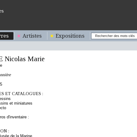
es
res
Artistes
Expositions
Nicolas Marie
se
nnière
75
S ET CATALOGUES :
essins
sins et miniatures
ecto
os d'inventaire :
ON :
Musée de la Marine