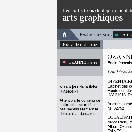
Les collections du département d
arts graphiques
Oeuv
Recherche sur :
Nouvelle recherche
OZANNE 
OZANNE Pierre
Ecole françai
Petit bâteau an
INVENTAIRE
Cabinet des d
Mise à jour de la fiche
Fonds des des
06/09/2021
INV 31916, R
Attention, le contenu de
Anciens numér
cette fiche ne reflète
NIII32752
pas nécessairement le
dernier état du savoir.
LOCALISATI
dépôt Paris, 
Album Ozanne 
Folio 79