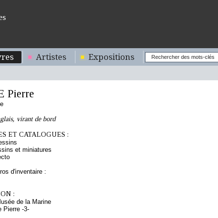
es
res
Artistes
Expositions
Pierre
se
glais, virant de bord
S ET CATALOGUES :
essins
sins et miniatures
ecto
os d'inventaire :
ON :
Musée de la Marine
Pierre -3-