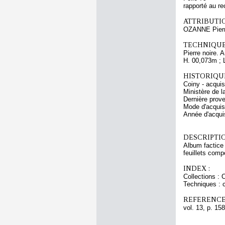
rapporté au re
ATTRIBUTI
OZANNE Pier
TECHNIQUE
Pierre noire. 
H. 00,073m ; 
HISTORIQUE
Coiny - acqui
Ministère de l
Dernière prov
Mode d'acquisi
Année d'acquis
DESCRIPTIO
Album factice 
feuillets comp
INDEX :
Collections :
Techniques : 
REFERENCE
vol. 13, p. 158