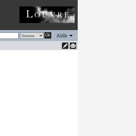
Aide
Ok