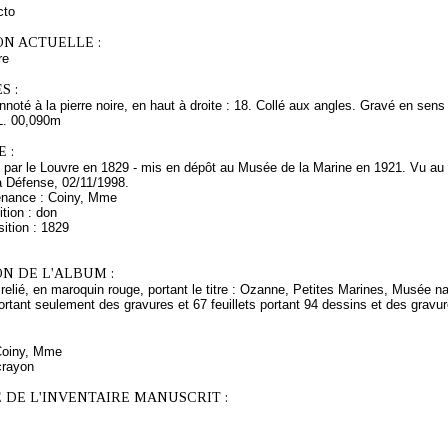
cto
ON ACTUELLE :
re
S :
Annoté à la pierre noire, en haut à droite : 18. Collé aux angles. Gravé en sens
L. 00,090m
 :
s par le Louvre en 1829 - mis en dépôt au Musée de la Marine en 1921. Vu au
a Défense, 02/11/1998.
enance : Coiny, Mme
tion : don
ition : 1829
N DE L'ALBUM :
relié, en maroquin rouge, portant le titre : Ozanne, Petites Marines, Musée nav
ortant seulement des gravures et 67 feuillets portant 94 dessins et des gravur
 Coiny, Mme
crayon
 DE L'INVENTAIRE MANUSCRIT :