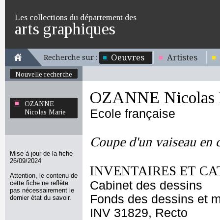
Les collections du département des
arts graphiques
Oeuvres
Artistes
Recherche sur :
Nouvelle recherche
OZANNE Nicolas 
OZANNE
Ecole française
Nicolas Marie
Coupe d'un vaiseau en 
Mise à jour de la fiche
26/09/2024
INVENTAIRES ET CA
Attention, le contenu de
Cabinet des dessins
cette fiche ne reflète
pas nécessairement le
Fonds des dessins et m
dernier état du savoir.
INV 31829, Recto