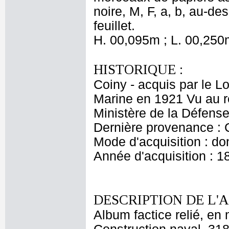
noire, M, F, a, b, au-de
feuillet.
H. 00,095m ; L. 00,250
HISTORIQUE :
Coiny - acquis par le L
Marine en 1921 Vu au r
Ministère de la Défense
Dernière provenance :
Mode d'acquisition : do
Année d'acquisition : 1
DESCRIPTION DE L'
Album factice relié, en 